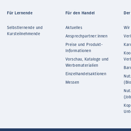
Für Lernende
Für den Handel
Der
Selbstlernende und
Aktuelles
Wir
Kursteilnehmende
Ansprechpartner:innen
Ver
Preise und Produkt-
Kar
Informationen
Koo
Vorschau, Kataloge und
Ver
Werbematerialien
Barr
Einzelhandelsaktionen
Nut
Messen
(Bl
Nut
(Jo
Kop
Unt