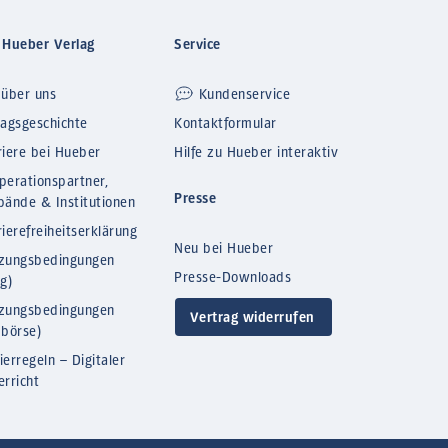
 Hueber Verlag
Service
 über uns
Kundenservice
lagsgeschichte
Kontaktformular
riere bei Hueber
Hilfe zu Hueber interaktiv
perationspartner,
Presse
bände & Institutionen
ierefreiheitserklärung
Neu bei Hueber
zungsbedingungen
Presse-Downloads
og)
zungsbedingungen
Vertrag widerrufen
bbörse)
ierregeln – Digitaler
erricht