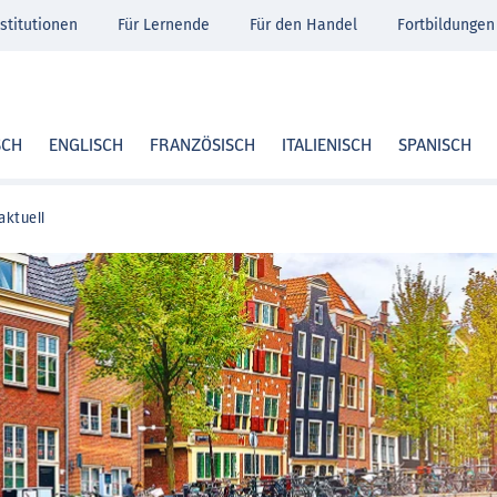
stitutionen
Für Lernende
Für den Handel
Fortbildungen
SCH
ENGLISCH
FRANZÖSISCH
ITALIENISCH
SPANISCH
aktuell