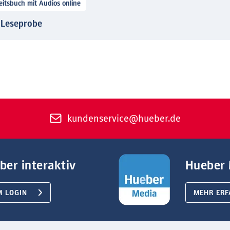
itsbuch mit Audios online
- Leseprobe
kundenservice@hueber.de
ber interaktiv
Hueber 
M LOGIN
MEHR ERF