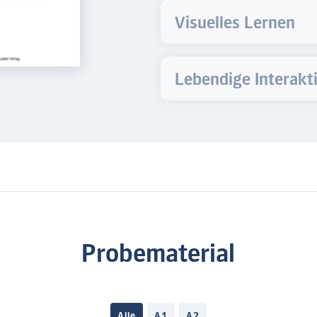
übersichtlichen Layout m
Visuelles Lernen
Die Wortschatzarbeit wi
unterstützt.
Lebendige Interakt
Die Lernenden werden v
in Partner- oder Gruppe
zu kommunizieren. Model
das Sprechen.
Probematerial
Alle
A1
A2