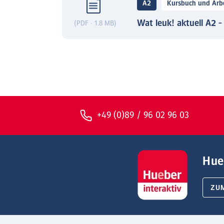
A2
Kursbuch und Arbe
Wat leuk! aktuell A2 
(PDF · 1.8 MB)
+49 (0)89 / 96 02 96 03
Hue
ZU