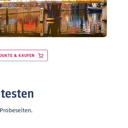
© Getty Images / iStock / Yasonya
DUKTE & KAUFEN
 testen
 Probeseiten.