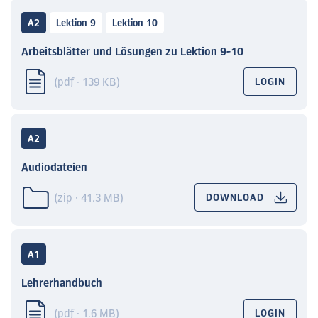
A2
Lektion 9
Lektion 10
Arbeitsblätter und Lösungen zu Lektion 9-10
(pdf · 139 KB)
LOGIN
A2
Audiodateien
(zip · 41.3 MB)
DOWNLOAD
A1
Lehrerhandbuch
(pdf · 1.6 MB)
LOGIN