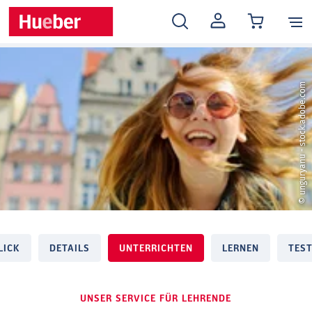
MEIN
KONTO
© unguryanu - stock.adobe.com
LICK
DETAILS
UNTERRICHTEN
LERNEN
TES
UNSER SERVICE FÜR LEHRENDE