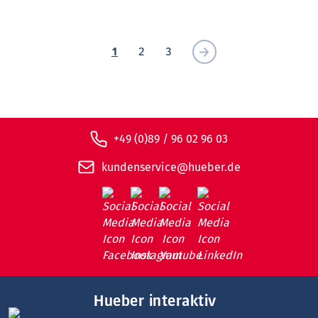
1
2
3
+49 (0)89 / 96 02 96 03
kundenservice@hueber.de
Hueber interaktiv