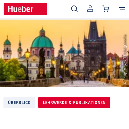
MEIN
KONTO
© Getty Images/E+/Eloi_Omella
ÜBERBLICK
LEHRWERKE & PUBLIKATIONEN