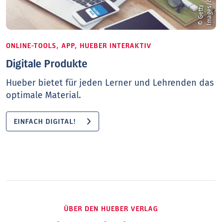
©
G
e
t
t
y
I
m
a
g
e
s
/
i
S
t
o
c
k
/
m
a
c
t
r
u
n
ONLINE-TOOLS, APP, HUEBER INTERAKTIV
Digitale Produkte
Hueber bietet für jeden Lerner und Lehrenden das
optimale Material.
EINFACH DIGITAL!
ÜBER DEN HUEBER VERLAG