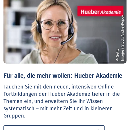
v
©
G
e
t
t
y
I
m
a
g
e
s
/
i
S
t
o
c
k
/
A
n
d
r
e
y
P
o
p
o
Für alle, die mehr wollen: Hueber Akademie
Tauchen Sie mit den neuen, intensiven Online-
Fortbildungen der Hueber Akademie tiefer in die
Themen ein, und erweitern Sie Ihr Wissen
systematisch – mit mehr Zeit und in kleineren
Gruppen.