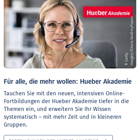
v
©
G
e
t
t
y
I
m
a
g
e
s
/
i
S
t
o
c
k
/
A
n
d
r
e
y
P
o
p
o
Für alle, die mehr wollen: Hueber Akademie
Tauchen Sie mit den neuen, intensiven Online-
Fortbildungen der Hueber Akademie tiefer in die
Themen ein, und erweitern Sie Ihr Wissen
systematisch – mit mehr Zeit und in kleineren
Gruppen.