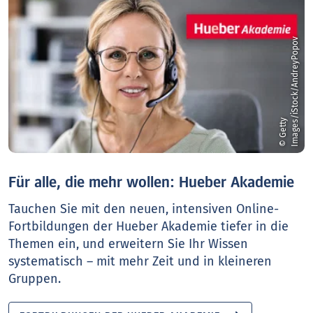
v
©
G
e
t
t
y
I
m
a
g
e
s
/
i
S
t
o
c
k
/
A
n
d
r
e
y
P
o
p
o
Für alle, die mehr wollen: Hueber Akademie
Tauchen Sie mit den neuen, intensiven Online-
Fortbildungen der Hueber Akademie tiefer in die
Themen ein, und erweitern Sie Ihr Wissen
systematisch – mit mehr Zeit und in kleineren
Gruppen.