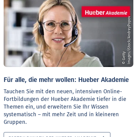
v
©
G
e
t
t
y
I
m
a
g
e
s
/
i
S
t
o
c
k
/
A
n
d
r
e
y
P
o
p
o
Für alle, die mehr wollen: Hueber Akademie
Tauchen Sie mit den neuen, intensiven Online-
Fortbildungen der Hueber Akademie tiefer in die
Themen ein, und erweitern Sie Ihr Wissen
systematisch – mit mehr Zeit und in kleineren
Gruppen.