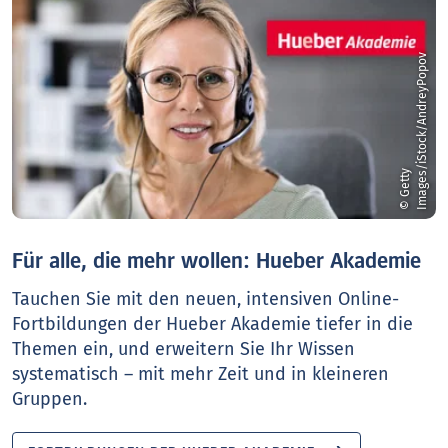
v
©
G
e
t
t
y
I
m
a
g
e
s
/
i
S
t
o
c
k
/
A
n
d
r
e
y
P
o
p
o
Für alle, die mehr wollen: Hueber Akademie
Tauchen Sie mit den neuen, intensiven Online-
Fortbildungen der Hueber Akademie tiefer in die
Themen ein, und erweitern Sie Ihr Wissen
systematisch – mit mehr Zeit und in kleineren
Gruppen.