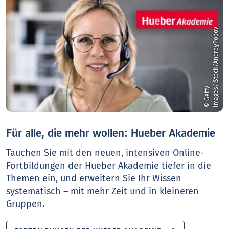
v
©
G
e
t
t
y
I
m
a
g
e
s
/
i
S
t
o
c
k
/
A
n
d
r
e
y
P
o
p
o
Für alle, die mehr wollen: Hueber Akademie
Tauchen Sie mit den neuen, intensiven Online-
Fortbildungen der Hueber Akademie tiefer in die
Themen ein, und erweitern Sie Ihr Wissen
systematisch – mit mehr Zeit und in kleineren
Gruppen.