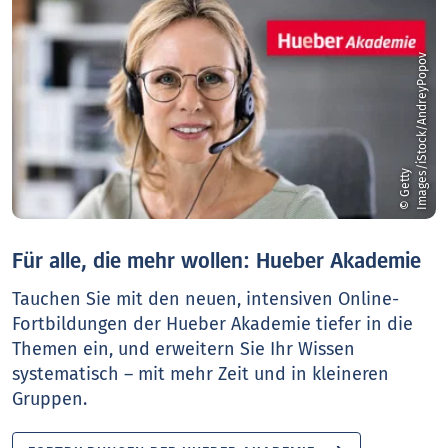
v
©
G
e
t
t
y
I
m
a
g
e
s
/
i
S
t
o
c
k
/
A
n
d
r
e
y
P
o
p
o
Für alle, die mehr wollen: Hueber Akademie
Tauchen Sie mit den neuen, intensiven Online-
Fortbildungen der Hueber Akademie tiefer in die
Themen ein, und erweitern Sie Ihr Wissen
systematisch – mit mehr Zeit und in kleineren
Gruppen.