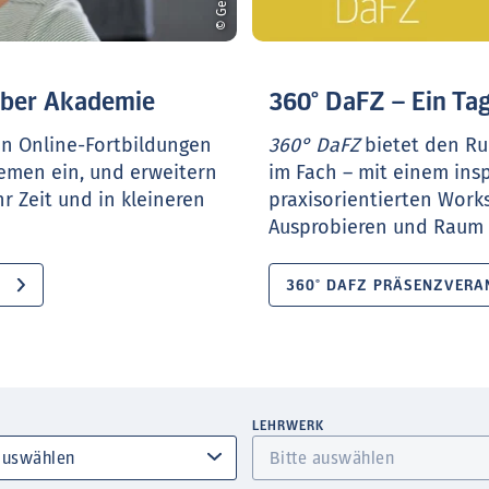
ueber Akademie
360° DaFZ – Ein Tag
en Online-Fortbildungen
360° DaFZ
bietet den Ru
hemen ein, und erweitern
im Fach – mit einem ins
r Zeit und in kleineren
praxisorientierten Work
Ausprobieren und Raum f
360° DAFZ PRÄSENZVERA
LEHRWERK