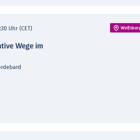
7:30 Uhr (CET)
Wolfsbur
ative Wege im
ordebard