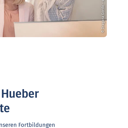
© Dragana Gordic - stock.adobe.com
. Hueber
te
unseren Fortbildungen