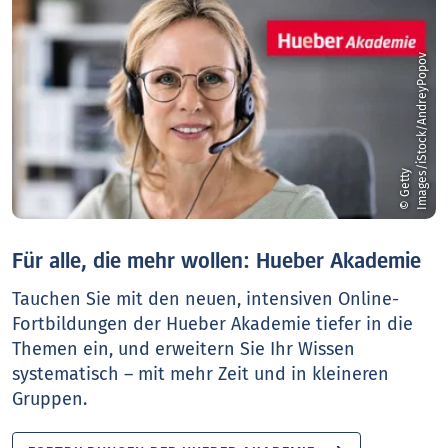
v
©
G
e
t
t
y
I
m
a
g
e
s
/
i
S
t
o
c
k
/
A
n
d
r
e
y
P
o
p
o
Für alle, die mehr wollen: Hueber Akademie
Tauchen Sie mit den neuen, intensiven Online-
Fortbildungen der Hueber Akademie tiefer in die
Themen ein, und erweitern Sie Ihr Wissen
systematisch – mit mehr Zeit und in kleineren
Gruppen.