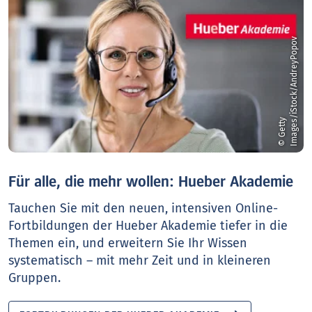
v
©
G
e
t
t
y
I
m
a
g
e
s
/
i
S
t
o
c
k
/
A
n
d
r
e
y
P
o
p
o
Für alle, die mehr wollen: Hueber Akademie
Tauchen Sie mit den neuen, intensiven Online-
Fortbildungen der Hueber Akademie tiefer in die
Themen ein, und erweitern Sie Ihr Wissen
systematisch – mit mehr Zeit und in kleineren
Gruppen.