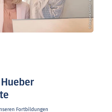
© Dragana Gordic - stock.adobe.com
. Hueber
te
unseren Fortbildungen