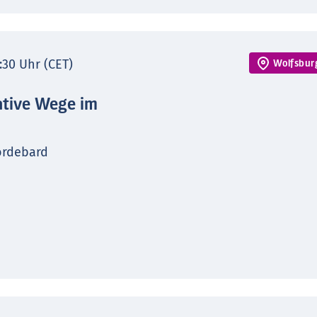
7:30 Uhr (CET)
Wolfsbur
ative Wege im
ordebard