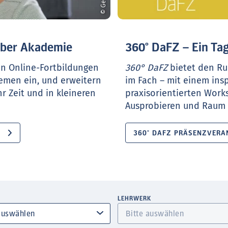
ueber Akademie
360° DaFZ – Ein Tag
en Online-Fortbildungen
360° DaFZ
bietet den Ru
hemen ein, und erweitern
im Fach – mit einem ins
r Zeit und in kleineren
praxisorientierten Work
Ausprobieren und Raum f
360° DAFZ PRÄSENZVERA
LEHRWERK