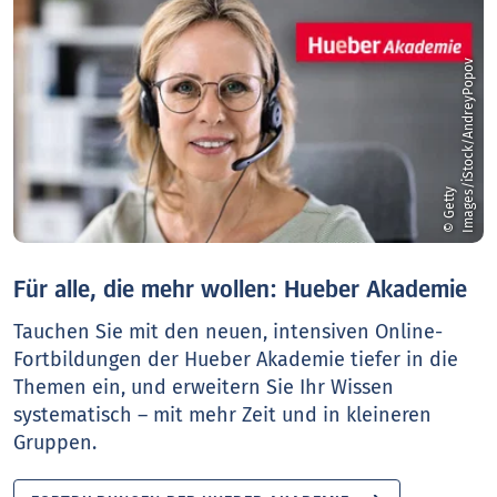
v
©
G
e
t
t
y
I
m
a
g
e
s
/
i
S
t
o
c
k
/
A
n
d
r
e
y
P
o
p
o
Für alle, die mehr wollen: Hueber Akademie
Tauchen Sie mit den neuen, intensiven Online-
Fortbildungen der Hueber Akademie tiefer in die
Themen ein, und erweitern Sie Ihr Wissen
systematisch – mit mehr Zeit und in kleineren
Gruppen.