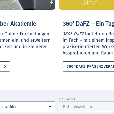
ueber Akademie
360° DaFZ – Ein Tag
en Online-Fortbildungen
360° DaFZ
bietet den Ru
hemen ein, und erweitern
im Fach – mit einem ins
r Zeit und in kleineren
praxisorientierten Work
Ausprobieren und Raum f
360° DAFZ PRÄSENZVERA
LEHRWERK