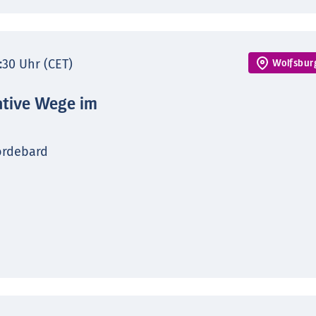
7:30 Uhr (CET)
Wolfsbur
ative Wege im
ordebard