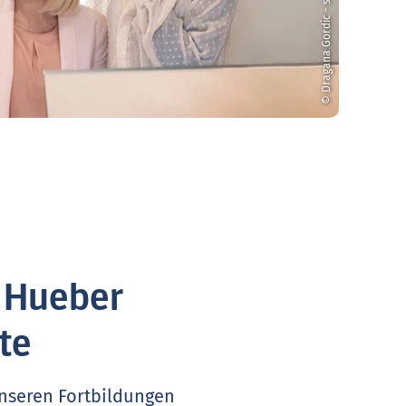
© Dragana Gordic - stock.adobe.com
. Hueber
te
unseren Fortbildungen