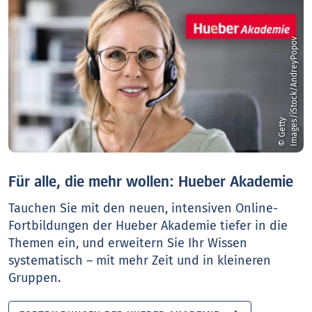
v
©
G
e
t
t
y
I
m
a
g
e
s
/
i
S
t
o
c
k
/
A
n
d
r
e
y
P
o
p
o
Für alle, die mehr wollen: Hueber Akademie
Tauchen Sie mit den neuen, intensiven Online-
Fortbildungen der Hueber Akademie tiefer in die
Themen ein, und erweitern Sie Ihr Wissen
systematisch – mit mehr Zeit und in kleineren
Gruppen.