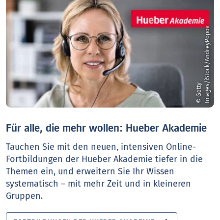
v
©
G
e
t
t
y
I
m
a
g
e
s
/
i
S
t
o
c
k
/
A
n
d
r
e
y
P
o
p
o
Für alle, die mehr wollen: Hueber Akademie
Tauchen Sie mit den neuen, intensiven Online-
Fortbildungen der Hueber Akademie tiefer in die
Themen ein, und erweitern Sie Ihr Wissen
systematisch – mit mehr Zeit und in kleineren
Gruppen.