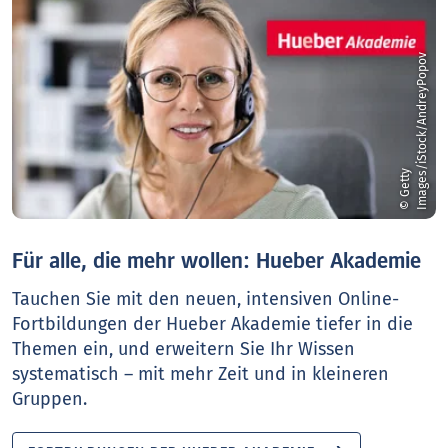
v
©
G
e
t
t
y
I
m
a
g
e
s
/
i
S
t
o
c
k
/
A
n
d
r
e
y
P
o
p
o
Für alle, die mehr wollen: Hueber Akademie
Tauchen Sie mit den neuen, intensiven Online-
Fortbildungen der Hueber Akademie tiefer in die
Themen ein, und erweitern Sie Ihr Wissen
systematisch – mit mehr Zeit und in kleineren
Gruppen.