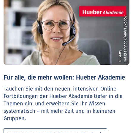
v
©
G
e
t
t
y
I
m
a
g
e
s
/
i
S
t
o
c
k
/
A
n
d
r
e
y
P
o
p
o
Für alle, die mehr wollen: Hueber Akademie
Tauchen Sie mit den neuen, intensiven Online-
Fortbildungen der Hueber Akademie tiefer in die
Themen ein, und erweitern Sie Ihr Wissen
systematisch – mit mehr Zeit und in kleineren
Gruppen.