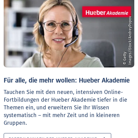
v
©
G
e
t
t
y
I
m
a
g
e
s
/
i
S
t
o
c
k
/
A
n
d
r
e
y
P
o
p
o
Für alle, die mehr wollen: Hueber Akademie
Tauchen Sie mit den neuen, intensiven Online-
Fortbildungen der Hueber Akademie tiefer in die
Themen ein, und erweitern Sie Ihr Wissen
systematisch – mit mehr Zeit und in kleineren
Gruppen.