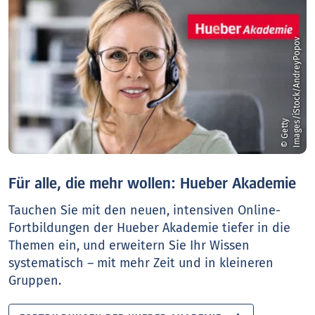
v
©
G
e
t
t
y
I
m
a
g
e
s
/
i
S
t
o
c
k
/
A
n
d
r
e
y
P
o
p
o
Für alle, die mehr wollen: Hueber Akademie
Tauchen Sie mit den neuen, intensiven Online-
Fortbildungen der Hueber Akademie tiefer in die
Themen ein, und erweitern Sie Ihr Wissen
systematisch – mit mehr Zeit und in kleineren
Gruppen.