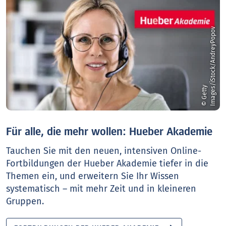
v
©
G
e
t
t
y
I
m
a
g
e
s
/
i
S
t
o
c
k
/
A
n
d
r
e
y
P
o
p
o
Für alle, die mehr wollen: Hueber Akademie
Tauchen Sie mit den neuen, intensiven Online-
Fortbildungen der Hueber Akademie tiefer in die
Themen ein, und erweitern Sie Ihr Wissen
systematisch – mit mehr Zeit und in kleineren
Gruppen.