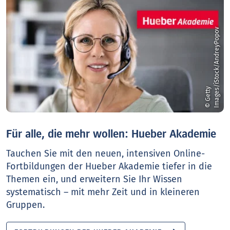
v
©
G
e
t
t
y
I
m
a
g
e
s
/
i
S
t
o
c
k
/
A
n
d
r
e
y
P
o
p
o
Für alle, die mehr wollen: Hueber Akademie
Tauchen Sie mit den neuen, intensiven Online-
Fortbildungen der Hueber Akademie tiefer in die
Themen ein, und erweitern Sie Ihr Wissen
systematisch – mit mehr Zeit und in kleineren
Gruppen.