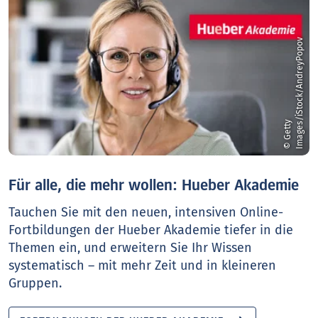
v
©
G
e
t
t
y
I
m
a
g
e
s
/
i
S
t
o
c
k
/
A
n
d
r
e
y
P
o
p
o
Für alle, die mehr wollen: Hueber Akademie
Tauchen Sie mit den neuen, intensiven Online-
Fortbildungen der Hueber Akademie tiefer in die
Themen ein, und erweitern Sie Ihr Wissen
systematisch – mit mehr Zeit und in kleineren
Gruppen.