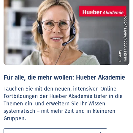
v
©
G
e
t
t
y
I
m
a
g
e
s
/
i
S
t
o
c
k
/
A
n
d
r
e
y
P
o
p
o
Für alle, die mehr wollen: Hueber Akademie
Tauchen Sie mit den neuen, intensiven Online-
Fortbildungen der Hueber Akademie tiefer in die
Themen ein, und erweitern Sie Ihr Wissen
systematisch – mit mehr Zeit und in kleineren
Gruppen.