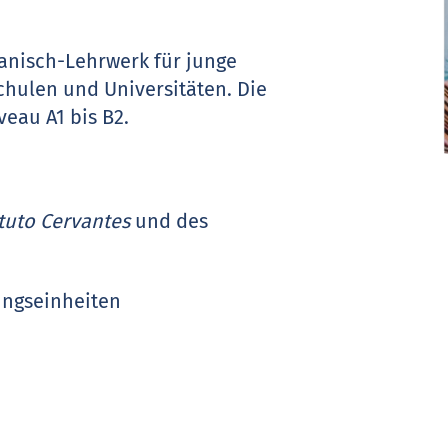
panisch-Lehrwerk für junge
hulen und Universitäten. Die
eau A1 bis B2.
ituto Cervantes
und des
ungseinheiten
r Lektionen
n vermittelt die Lernziele der