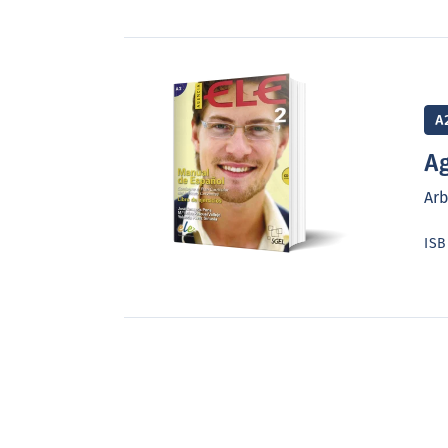
A
Ag
Arb
IS