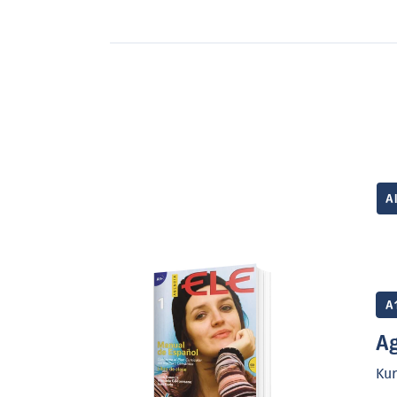
- eine Doppelseite zu Aktivierung v
- drei Seiten zum gezielten Trainin
(
Entre líneas
)
- eine amüsante Comicgeschichte (Ag
authentische Situationen
A
- eine Doppelseite mit soziokulturel
Vertiefung der Kenntnisse über di
- systematische Darstellung von Gr
A
Sprachgebrauch (
Línea directa
)
Ag
- Transkriptionen der Hörtexte
Ku