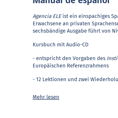
Manual de español
Agencia ELE
ist ein einspachiges S
Erwachsene an privaten Sprachensc
sechsbändige Ausgabe führt von Niv
Kursbuch mit Audio-CD
- entspricht den Vorgaben des
Inst
Europäischen Referenzrahmens
- 12 Lektionen und zwei Wiederhol
- klarer, übersichtlicher Aufbau de
Mehr lesen
- eine Einstiegseite mit Bildimpulse
Lektion