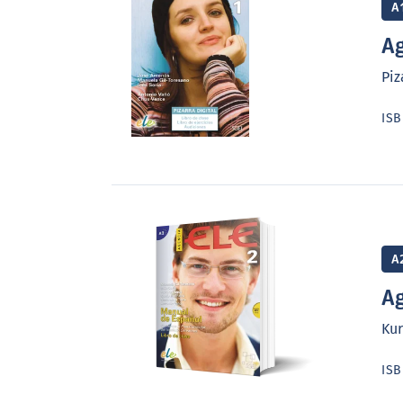
A
Ag
Piz
IS
A
Ag
Ku
IS