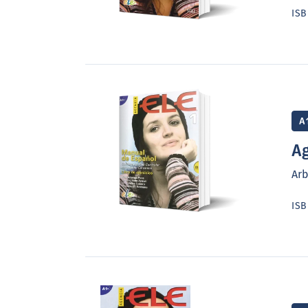
Arbeitsbuch mit Audio-CD
IS
- festigende und vertiefende Übun
Kursbuches
- alle Lösungen und Transkriptione
A
Ag
Arb
IS