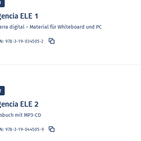
1
encia ELE 1
arra digital – Material für Whiteboard und PC
BN:
978-3-19-034505-2
2
encia ELE 2
rsbuch mit MP3-CD
BN:
978-3-19-044505-9