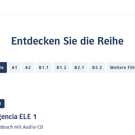
on Vorkenntnissen (
Primera línea
)
g der kommunikativen Fertigkeiten
Entdecken Sie die Reihe
encia ELE) illustriert
lle
A1
A2
B1.1
B1.2
B2.1
B2.2
Weitere Filt
len Inhalten (
En línea con
) zur
e spanisch-sprachigen Länder
ammatik, Lexik und
1
encia ELE 1
rsbuch mit Audio-CD