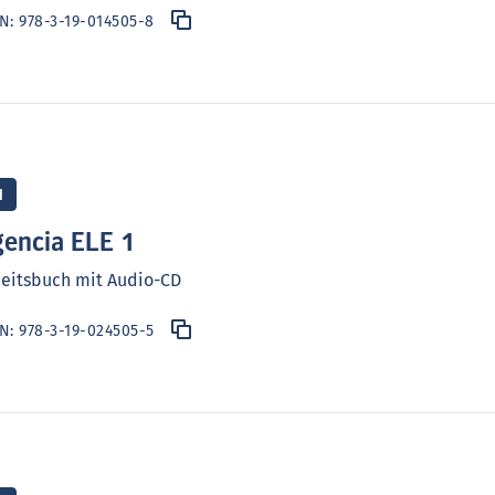
BN:
978-3-19-014505-8
gen zu den Lektionen des
n der Hörtexte
1
encia ELE 1
eitsbuch mit Audio-CD
BN:
978-3-19-024505-5