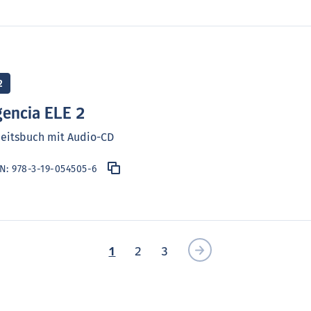
2
encia ELE 2
eitsbuch mit Audio-CD
BN:
978-3-19-054505-6
1
2
3