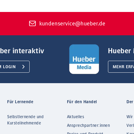
kundenservice@hueber.de
ber interaktiv
Hueber 
M LOGIN
MEHR ERF
Für Lernende
Für den Handel
Der
Selbstlernende und
Aktuelles
Wir
Kursteilnehmende
Ansprechpartner:innen
Ver