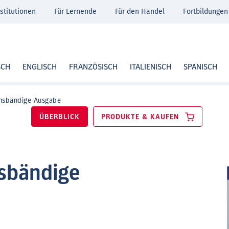
stitutionen
Für Lernende
Für den Handel
Fortbildungen
SCH
ENGLISCH
FRANZÖSISCH
ITALIENISCH
SPANISCH
chsbändige Ausgabe
ÜBERBLICK
PRODUKTE & KAUFEN
sbändige