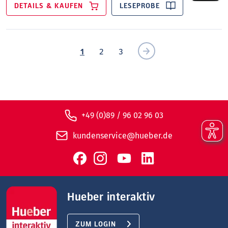
DETAILS & KAUFEN
LESEPROBE
1
2
3
+49 (0)89 / 96 02 96 03
kundenservice@hueber.de
Hueber interaktiv
ZUM LOGIN