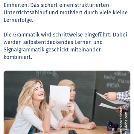
Einheiten. Das sichert einen strukturierten
Unterrichtsablauf und motiviert durch viele kleine
Lernerfolge.
Die Grammatik wird schrittweise eingeführt. Dabei
werden selbstentdeckendes Lernen und
Signalgrammatik geschickt miteinander
kombiniert.
©
c
o
n
t
r
a
s
t
w
e
r
k
t
a
t
t
-
s
t
o
c
k
.
a
d
o
b
e
.
c
o
s
m