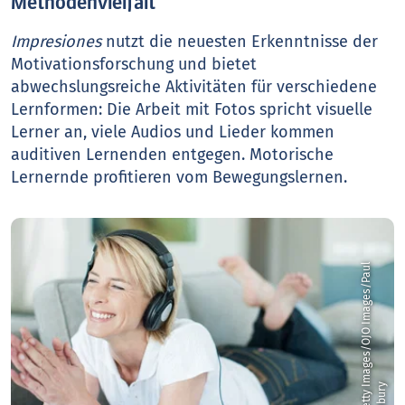
Methodenvielfalt
Impresiones
nutzt die neuesten Erkenntnisse der
Motivationsforschung und bietet
abwechslungsreiche Aktivitäten für verschiedene
Lernformen: Die Arbeit mit Fotos spricht visuelle
Lerner an, viele Audios und Lieder kommen
auditiven Lernenden entgegen. Motorische
Lernernde profitieren vom Bewegungslernen.
©
G
e
t
t
y
m
a
g
e
s
/
O
J
O
I
m
a
g
e
s
/
P
a
u
l
B
r
a
d
b
u
r
I
y