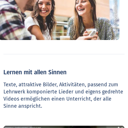
7
©
G
e
t
t
y
I
m
a
g
e
s
/
i
S
t
o
c
k
/
w
i
l
l
i
a
m
8
Lernen mit allen Sinnen
Texte, attraktive Bilder, Aktivitäten, passend zum
Lehrwerk komponierte Lieder und eigens gedrehte
Videos ermöglichen einen Unterricht, der alle
Sinne anspricht.