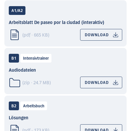
A1/A2
Arbeitsblatt De paseo por la ciudad (interaktiv)
(pdf · 665 KB)
DOWNLOAD
B1
Intensivtrainer
Audiodateien
(zip · 24.7 MB)
DOWNLOAD
B2
Arbeitsbuch
Lösungen
(pdf · 173 KB)
DOWNLOAD