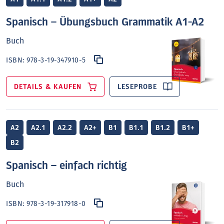
Spanisch – Übungsbuch Grammatik A1-A2
Buch
ISBN:
978-3-19-347910-5
DETAILS & KAUFEN
LESEPROBE
A2
A2.1
A2.2
A2+
B1
B1.1
B1.2
B1+
B2
Spanisch – einfach richtig
Buch
ISBN:
978-3-19-317918-0