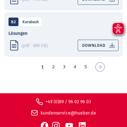
B2
Kursbuch
Lösungen
(pdf · 688 KB)
DOWNLOAD
1
2
3
4
5
+49 (0)89 / 96 02 96 03
kundenservice@hueber.de