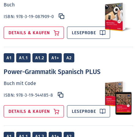
Buch
ISBN:
978-3-19-087909-0
DETAILS & KAUFEN
LESEPROBE
A1
A1.1
A1.2
A1+
A2
Power-Grammatik Spanisch PLUS
Buch mit Code
ISBN:
978-3-19-544185-8
DETAILS & KAUFEN
LESEPROBE
A1
A1.1
A1.2
A1+
A2