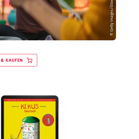
© Getty Images/iStock/gorodenkoff
 & KAUFEN