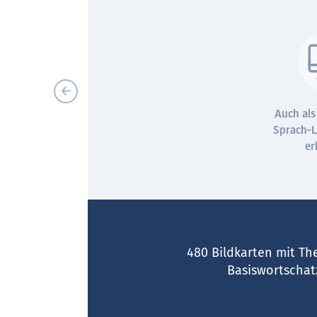
Arbeitsblätter
Bewegungslieder
Auch als
Sprach-
er
480 Bildkarten mit Th
Basiswortschatz