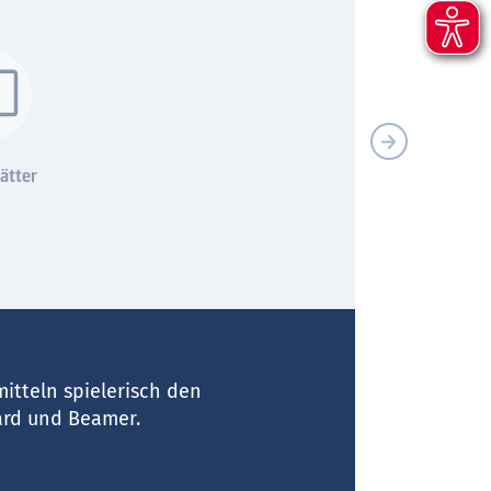
ätter
Bewegungslieder
Auch als multilin
Sprach-Lern-Sof
erhältlich
itteln spielerisch den
Di
oard und Beamer.