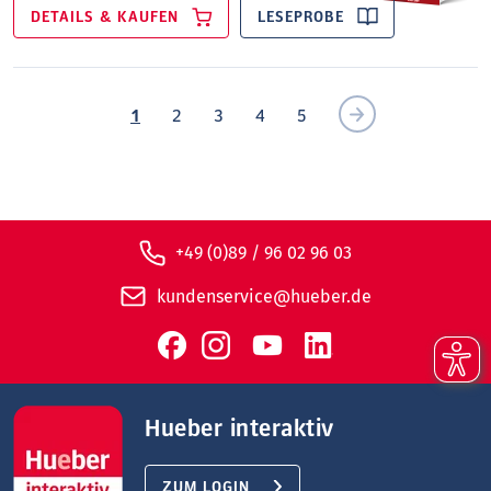
DETAILS & KAUFEN
LESEPROBE
1
2
3
4
5
+49 (0)89 / 96 02 96 03
kundenservice@hueber.de
Hueber interaktiv
ZUM LOGIN