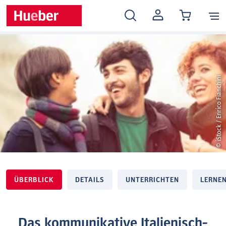
MEIN
KONTO
© iStock / Enrico Fianchini
ÜBERBLICK
DETAILS
UNTERRICHTEN
LERNE
Das kommunikative Italienisch-