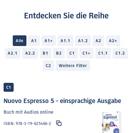
Entdecken Sie die Reihe
Alle
A1
A1+
A1.1
A1.2
A2
A2+
A2.1
A2.2
B1
B2
C1
C1+
C1.1
C1.2
C2
Weitere Filter
C1
Nuovo Espresso 5 - einsprachige Ausgabe
Buch mit Audios online
ISBN:
978-3-19-625466-2