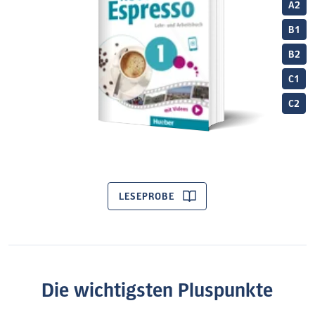
A2
B1
B2
C1
C2
LESEPROBE
Die wichtigsten Pluspunkte