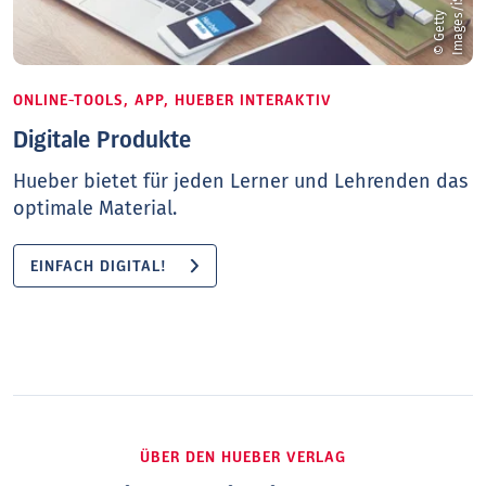
©
G
e
t
t
y
I
m
a
g
e
s
/
i
S
t
o
c
k
/
m
a
c
t
r
u
n
ONLINE-TOOLS, APP, HUEBER INTERAKTIV
Digitale Produkte
Hueber bietet für jeden Lerner und Lehrenden das
optimale Material.
EINFACH DIGITAL!
ÜBER DEN HUEBER VERLAG