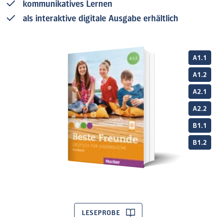
kommunikatives Lernen
als interaktive digitale Ausgabe erhältlich
A1.1
A1.2
A2.1
A2.2
B1.1
B1.2
LESEPROBE