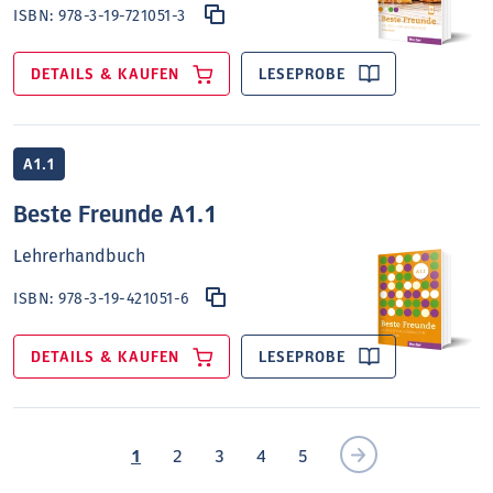
ISBN:
978-3-19-721051-3
DETAILS & KAUFEN
LESEPROBE
A1.1
Beste Freunde A1.1
Lehrerhandbuch
ISBN:
978-3-19-421051-6
DETAILS & KAUFEN
LESEPROBE
1
2
3
4
5