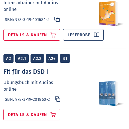
Intensivtrainer mit Audios
online
ISBN:
978-3-19-101684-5
DETAILS & KAUFEN
LESEPROBE
A2
A2.1
A2.2
A2+
B1
Fit für das DSD I
Übungsbuch mit Audios
online
ISBN:
978-3-19-201860-2
DETAILS & KAUFEN