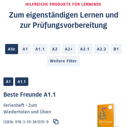
HILFREICHE PRODUKTE FÜR LERNENDE
Zum eigenständigen Lernen und
zur Prüfungsvorbereitung
Alle
A1
A1.1
A2
A2+
A2.1
A2.2
B1
Weitere Filter
A1
A1.1
Beste Freunde A1.1
Ferienheft - Zum
Wiederholen und Üben
ISBN:
978-3-19-381051-9