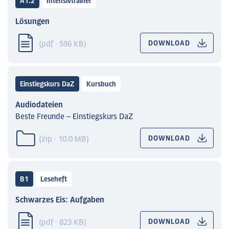
A1.2
Intensivtrainer
Lösungen
(pdf · 596 KB)
DOWNLOAD
Einstiegskurs DaZ
Kursbuch
Audiodateien
Beste Freunde – Einstiegskurs DaZ
(zip · 10.0 MB)
DOWNLOAD
B1
Leseheft
Schwarzes Eis: Aufgaben
(pdf · 823 KB)
DOWNLOAD