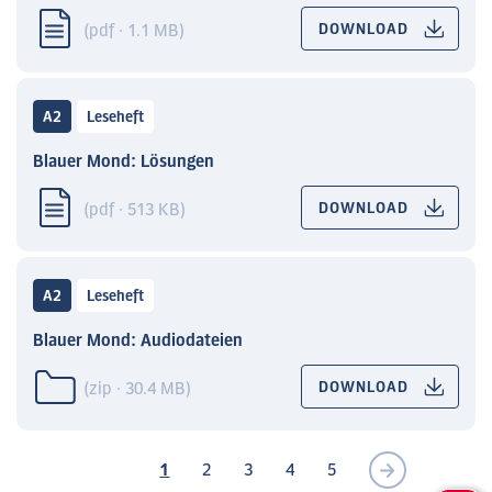
(pdf · 1.1 MB)
DOWNLOAD
A2
Leseheft
Blauer Mond: Lösungen
(pdf · 513 KB)
DOWNLOAD
A2
Leseheft
Blauer Mond: Audiodateien
(zip · 30.4 MB)
DOWNLOAD
1
2
3
4
5