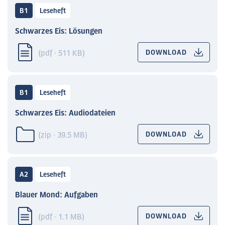
B1
Leseheft
Schwarzes Eis: Lösungen
(pdf · 511 KB)
DOWNLOAD
B1
Leseheft
Schwarzes Eis: Audiodateien
(zip · 39.5 MB)
DOWNLOAD
A2
Leseheft
Blauer Mond: Aufgaben
(pdf · 1.1 MB)
DOWNLOAD