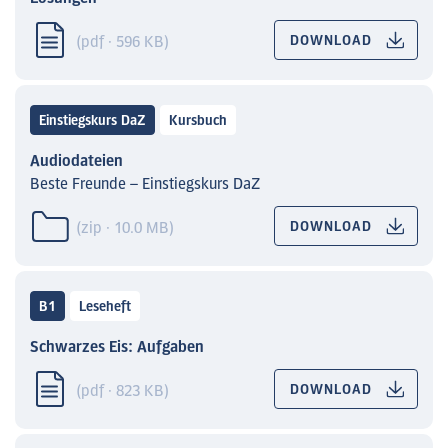
(pdf · 596 KB)
DOWNLOAD
Einstiegskurs DaZ
Kursbuch
Audiodateien
Beste Freunde – Einstiegskurs DaZ
(zip · 10.0 MB)
DOWNLOAD
B1
Leseheft
Schwarzes Eis: Aufgaben
(pdf · 823 KB)
DOWNLOAD