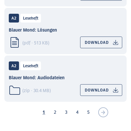
A2
Leseheft
Blauer Mond: Lösungen
(pdf · 513 KB)
DOWNLOAD
A2
Leseheft
Blauer Mond: Audiodateien
(zip · 30.4 MB)
DOWNLOAD
1
2
3
4
5