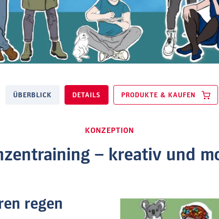
ÜBERBLICK
DETAILS
PRODUKTE & KAUFEN
KONZEPTION
zentraining – kreativ und mo
ren regen