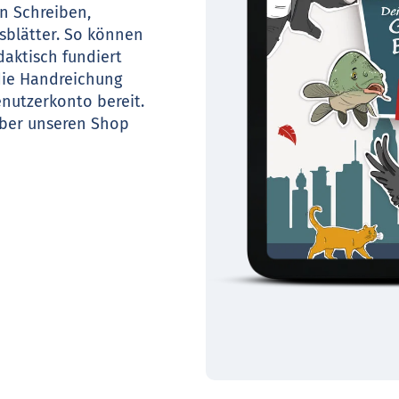
n Schreiben,
tsblätter. So können
daktisch fundiert
 die Handreichung
enutzerkonto bereit.
über unseren Shop