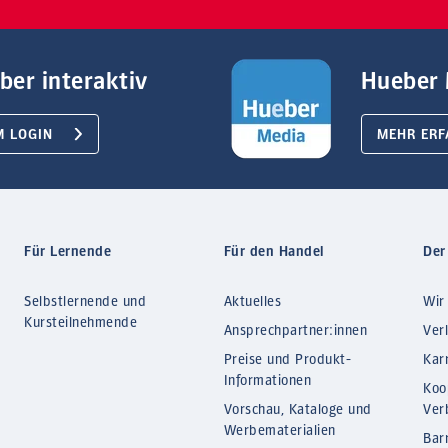
ber interaktiv
Hueber 
M LOGIN
MEHR ERF
Für Lernende
Für den Handel
Der
Selbstlernende und
Aktuelles
Wir
Kursteilnehmende
Ansprechpartner:innen
Ver
Preise und Produkt-
Kar
Informationen
Koo
Vorschau, Kataloge und
Ver
Werbematerialien
Barr