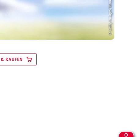
© Getty Images/iStock/Wavebreakmedia
 & KAUFEN